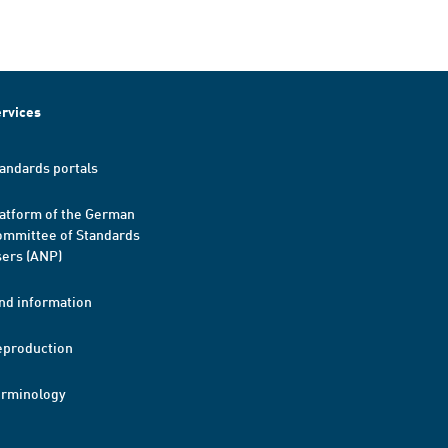
rvices
andards portals
atform of the German
mmittee of Standards
ers (ANP)
nd information
eproduction
erminology