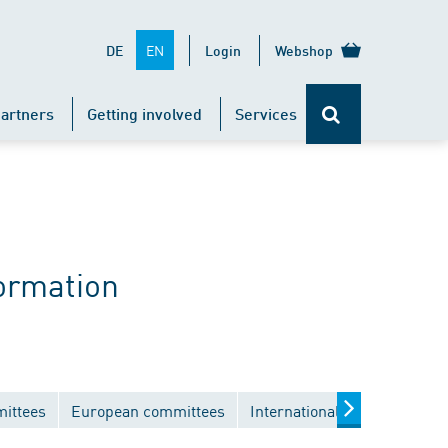
EN
DE
Login
Webshop
artners
Getting involved
Services
ormation
mittees
European committees
International committees