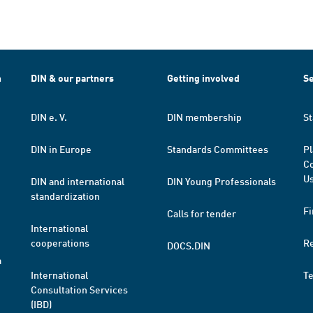
h
DIN & our partners
Getting involved
Se
DIN e. V.
DIN membership
St
DIN in Europe
Standards Committees
Pl
Co
Us
DIN and international
DIN Young Professionals
standardization
Fi
Calls for tender
International
cooperations
R
DOCS.DIN
a
International
T
Consultation Services
(IBD)