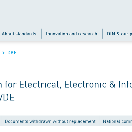
About standards
Innovation and research
DIN & our p
DKE
r Electrical, Electronic & Inf
 VDE
Documents withdrawn without replacement
National com