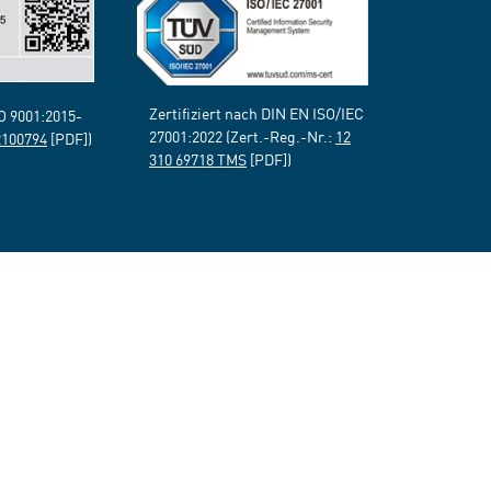
Zertifiziert nach DIN EN ISO/IEC
SO 9001:2015-
27001:2022 (Zert.-Reg.-Nr.:
12
2100794
[PDF])
310 69718 TMS
[PDF])