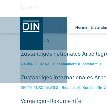
Beginn
2025-11-21
Normen & Standa
Geplante Dokumentnummer
ISO/AWI 16620-5
Zuständiges nationales Arbeits
NA 054-03-02 AA
- Bioabbaubare Kunststoffe
Zuständiges internationales Arb
ISO/TC 61/SC 14/WG 3
- Biobasierte Kunststoffe
Vorgänger-Dokument(e)