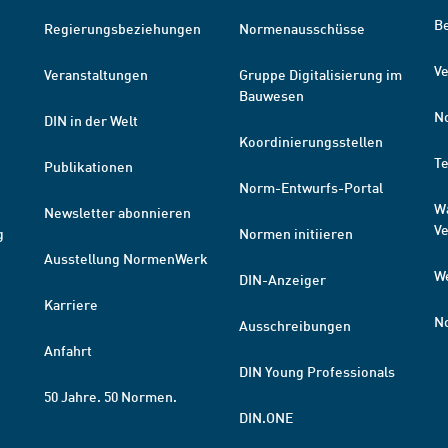
B
Regierungsbeziehungen
Normenausschüsse
Ve
Veranstaltungen
Gruppe Digitalisierung im
Bauwesen
N
DIN in der Welt
Koordinierungsstellen
T
Publikationen
Norm-Entwurfs-Portal
W
Newsletter abonnieren
V
g
Normen initiieren
Ausstellung NormenWerk
W
DIN-Anzeiger
Karriere
N
Ausschreibungen
Anfahrt
DIN Young Professionals
50 Jahre. 50 Normen.
DIN.ONE