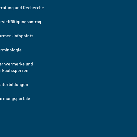
eratung und Recherche
rvielfältigungsantrag
ormen-Infopoints
erminologie
arnvermerke und
erkaufssperren
eiterbildungen
ormungsportale