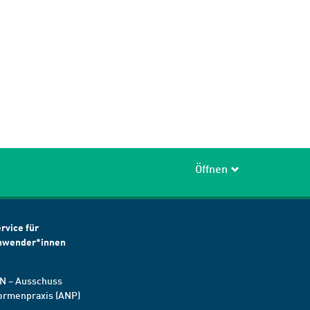
Öffnen
rvice für
nwender*innen
N – Ausschuss
ormenpraxis (ANP)