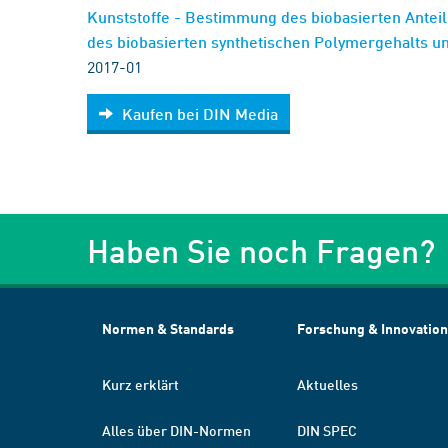
Kunststoffe - Bestimmung des biobasierten Anteils
des biobasierten synthetischen Polymergehalts u
2017-01
Kaufen bei DIN Media
Haben Sie noch Fragen?
Normen & Standards
Forschung & Innovation
Kurz erklärt
Aktuelles
Alles über DIN-Normen
DIN SPEC