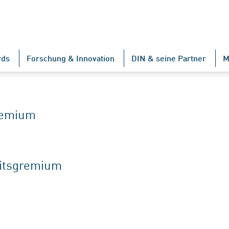
rds
Forschung & Innovation
DIN & seine Partner
M
gremium
eitsgremium