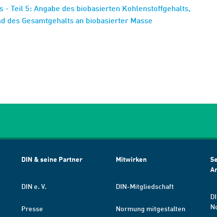
 - Teil 5: Angabe des biobasierten Kohlenstoffgehalts,
nd des Gesamtgehalts an biobasierter Masse
DIN & seine Partner
Mitwirken
Se
A
DIN e. V.
DIN-Mitgliedschaft
DI
N
Presse
Normung mitgestalten