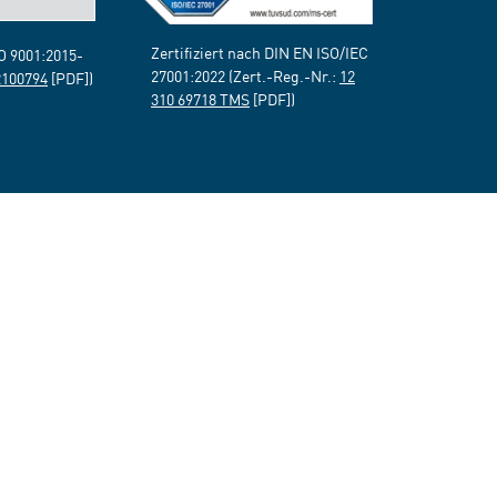
Zertifiziert nach DIN EN ISO/IEC
SO 9001:2015-
27001:2022 (Zert.-Reg.-Nr.:
12
2100794
[PDF])
310 69718 TMS
[PDF])