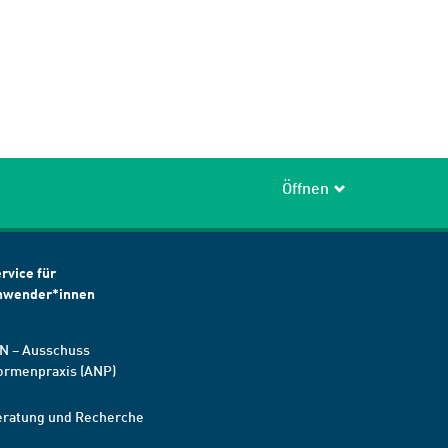
Öffnen
rvice für
nwender*innen
N – Ausschuss
ormenpraxis (ANP)
eratung und Recherche