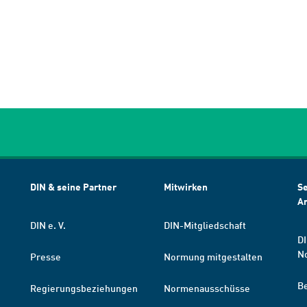
DIN & seine Partner
Mitwirken
Se
A
DIN e. V.
DIN-Mitgliedschaft
DI
N
Presse
Normung mitgestalten
B
Regierungsbeziehungen
Normenausschüsse