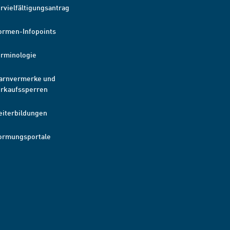
rvielfältigungsantrag
ormen-Infopoints
erminologie
arnvermerke und
erkaufssperren
eiterbildungen
ormungsportale