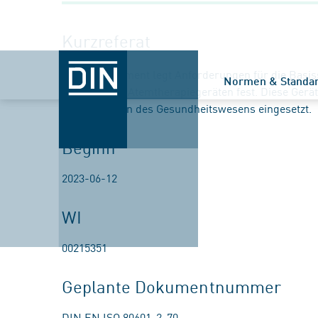
Kurzreferat
Dieses Dokument legt Anforderungen für die Basis
Normen & Standa
Schlafapnoe-Atemtherapiegeräten fest. Diese Gerä
Einrichtungen des Gesundheitswesens eingesetzt.
Beginn
2023-06-12
WI
00215351
Geplante Dokumentnummer
DIN EN ISO 80601-2-70