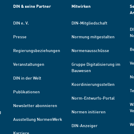
DIN & seine Partner
Mitwirken
Se
A
DIN e. V.
DIN-Mitgliedschaft
DI
N
Presse
Normung mitgestalten
B
Regierungsbeziehungen
Normenausschüsse
Ve
Veranstaltungen
Gruppe Digitalisierung im
Bauwesen
N
DIN in der Welt
Koordinierungsstellen
T
Publikationen
Norm-Entwurfs-Portal
W
Newsletter abonnieren
V
g
Normen initiieren
Ausstellung NormenWerk
W
DIN-Anzeiger
Karriere