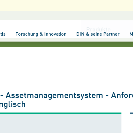
Kategorie
wählen
rds
Forschung & Innovation
DIN & seine Partner
M
 Assetmanagementsystem - Anford
nglisch