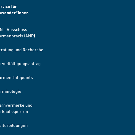
rvice für
nwender*innen
N – Ausschuss
ormenpraxis (ANP)
eratung und Recherche
rvielfältigungsantrag
ormen-Infopoints
erminologie
arnvermerke und
erkaufssperren
eiterbildungen