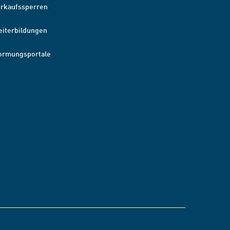
erkaufssperren
eiterbildungen
ormungsportale