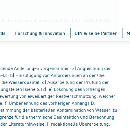
ts, terms and definitions and tests (ISO 15883-1:2024);
rds
Forschung & Innovation
DIN & seine Partner
M
lgende Änderungen vorgenommen: a) Angleichung der
4-06; b) Hinzufügung von Anforderungen an den/die
 die Wasserqualität; d) Ausarbeitung der Prüfung der
ungsteilen (siehe 6.12); e) Löschung des vorherigen
wertung von eiweißartiger Restverschmutzung, welcher
de; f) Umbenennung des vorherigen Anhangs D,
timmung der bakteriellen Kontamination von Wasser, zu
renze für die thermische Desinfektion und Berechnung
der Literaturhinweise; i) redaktionelle Überarbeitung.