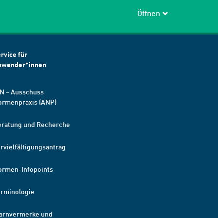
Öffnen
rvice für
nwender*innen
N – Ausschuss
ormenpraxis (ANP)
eratung und Recherche
rvielfältigungsantrag
ormen-Infopoints
erminologie
arnvermerke und