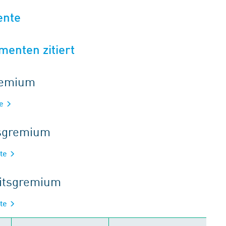
ente
menten zitiert
gremium
te
tsgremium
äte
eitsgremium
äte