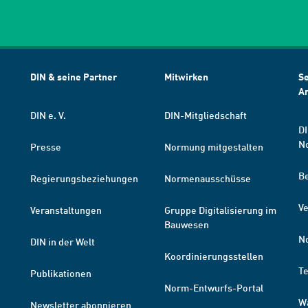
DIN & seine Partner
Mitwirken
Se
A
DIN e. V.
DIN-Mitgliedschaft
DI
N
Presse
Normung mitgestalten
B
Regierungsbeziehungen
Normenausschüsse
Ve
Veranstaltungen
Gruppe Digitalisierung im
Bauwesen
N
DIN in der Welt
Koordinierungsstellen
T
Publikationen
Norm-Entwurfs-Portal
W
Newsletter abonnieren