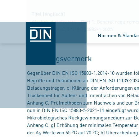
Titel (englisch)
Washer-disinfectors - Part 1: General requiremen
German version EN ISO 15883-1:2025
Normen & Standa
Änderungsvermerk
Gegenüber DIN EN ISO 15883-1:2014-10 wurden fo
Begriffe und Definitionen an DIN EN ISO 11139:202
Beladungsträger; c) Klärung der Anforderungen an
Trockenheit für Außen- und Innenflächen von Belad
Anhang C, Prüfmethoden zum Nachweis und zur Be
nun in DIN EN ISO 15883-5:2021-11 eingefügt wur
Mikrobiologisches Rückgewinnungsmedium zur Bes
Anhang C; g) Erhöhung der minimalen Temperaturg
der A
-Werte von 65 °C auf 70 °C; h) Überarbeitung 
0