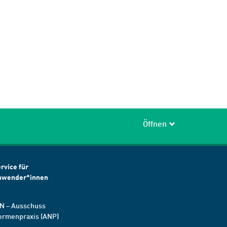
Öffnen
rvice für
nwender*innen
N – Ausschuss
ormenpraxis (ANP)