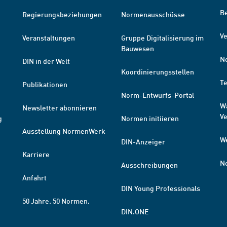
B
Regierungsbeziehungen
Normenausschüsse
Ve
Veranstaltungen
Gruppe Digitalisierung im
Bauwesen
N
DIN in der Welt
Koordinierungsstellen
T
Publikationen
Norm-Entwurfs-Portal
W
Newsletter abonnieren
V
g
Normen initiieren
Ausstellung NormenWerk
W
DIN-Anzeiger
Karriere
N
Ausschreibungen
Anfahrt
DIN Young Professionals
50 Jahre. 50 Normen.
DIN.ONE