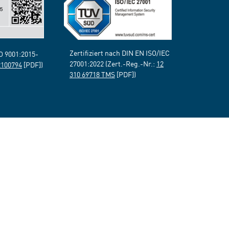
Zertifiziert nach DIN EN ISO/IEC
SO 9001:2015-
27001:2022 (Zert.-Reg.-Nr.:
12
2100794
[PDF])
310 69718 TMS
[PDF])