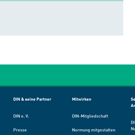
DIN & seine Partner
Mitwirken
Se
A
DIN e. V.
DIN-Mitgliedschaft
DI
N
Presse
Normung mitgestalten