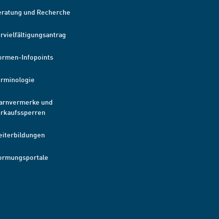
eratung und Recherche
rvielfältigungsantrag
ormen-Infopoints
erminologie
arnvermerke und
erkaufssperren
eiterbildungen
ormungsportale