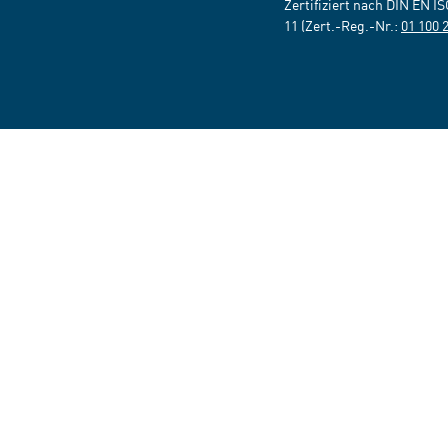
Zertifiziert nach DIN EN I
11 (Zert.-Reg.-Nr.:
01 100 