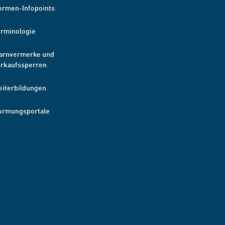
ormen-Infopoints
erminologie
arnvermerke und
erkaufssperren
eiterbildungen
ormungsportale