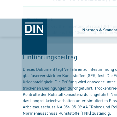
Titel (englisch)
Glass-reinforced thermosetting plastics (GRP) pi
Normen & Standa
wet or dry conditions (ISO 10468:2023); German 
Einführungsbeitrag
Dieses Dokument legt Verfahren zur Bestimmung d
glasfaserverstärkten Kunststoffen (GFK) fest. Die 
Kriechsteifigkeit. Die Prüfung wird entweder unter
trockenen Bedingungen durchgeführt. Trockenkrie
Kontrolle der Rohstoffkonsistenz durchgeführt. N
das Langzeitkriechverhalten unter simulierten Ein
Arbeitsausschuss NA 054-05-09 AA "Rohre und Roh
Normenausschuss Kunststoffe (FNK) zuständig.