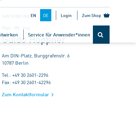
DE
EN
Login
Zum Shop
IHR KONTAKT
Dipl.-Wi.-Ing.
itwirken
Service für Anwender*innen
Guido Höppner
Am DIN-Platz, Burggrafenstr. 6
10787 Berlin
Tel.: +49 30 2601-2296
Fax: +49 30 2601-42296
Zum Kontaktformular