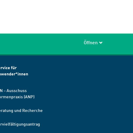
Öffnen
rvice für
nwender*innen
N – Ausschuss
ormenpraxis (ANP)
eratung und Recherche
rvielfältigungsantrag