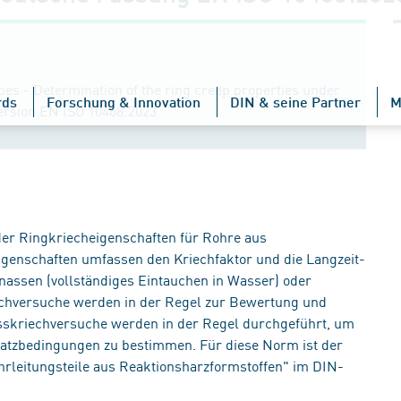
pes - Determination of the ring creep properties under
rds
Forschung & Innovation
DIN & seine Partner
M
version EN ISO 10468:2023
er Ringkriecheigenschaften für Rohre aus
Eigenschaften umfassen den Kriechfaktor und die Langzeit-
 nassen (vollständiges Eintauchen in Wasser) oder
chversuche werden in der Regel zur Bewertung und
asskriechversuche werden in der Regel durchgeführt, um
satzbedingungen zu bestimmen. Für diese Norm ist der
rleitungsteile aus Reaktionsharzformstoffen" im DIN-