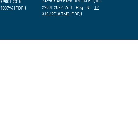
Zertifiziert nach DIN EN ISO/IEC
SO 9001:2015-
27001:2022 (Zert.-Reg.-Nr.:
12
2100794
[PDF])
310 69718 TMS
[PDF])