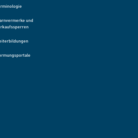
erminologie
arnvermerke und
erkaufssperren
eiterbildungen
ormungsportale