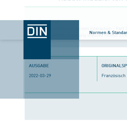
Titel (englisch)
Ergonomics of human-system interaction - Part 
Normen & Standa
biomedical effects of visually induced motion si
AUSGABE
ORIGINALS
2022-03-29
Französisch