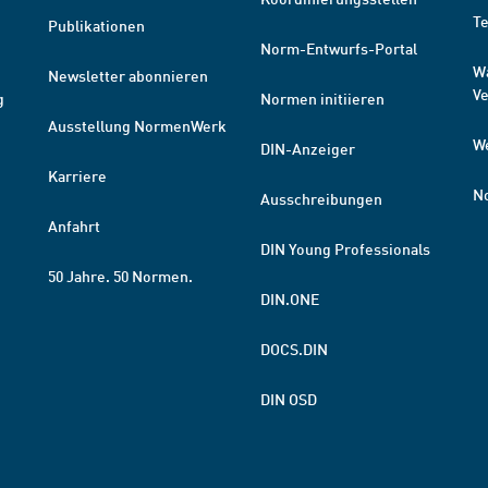
T
Publikationen
Norm-Entwurfs-Portal
W
Newsletter abonnieren
V
g
Normen initiieren
Ausstellung NormenWerk
W
DIN-Anzeiger
Karriere
N
Ausschreibungen
Anfahrt
DIN Young Professionals
50 Jahre. 50 Normen.
DIN.ONE
DOCS.DIN
DIN OSD