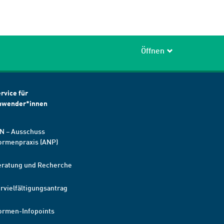
Öffnen
rvice für
nwender*innen
N – Ausschuss
ormenpraxis (ANP)
eratung und Recherche
rvielfältigungsantrag
ormen-Infopoints