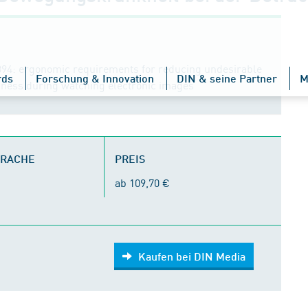
394: ergonomic requirements for reducing undesirable
rds
Forschung & Innovation
DIN & seine Partner
M
ckness during watching electronic images
PRACHE
PREIS
ab 109,70 €
Kaufen bei DIN Media