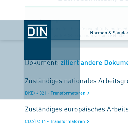
Titel (englisch)
Code of practice for the safe use of fully enclose
Normen & Standa
contamined with PCBs; German version EN 5022
Dokument:
zitiert andere Dokum
Zuständiges nationales Arbeits
DKE/K 321
- Transformatoren
Zuständiges europäisches Arbei
CLC/TC 14
- Transformatoren