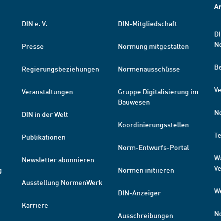
A
DIN e. V.
DIN-Mitgliedschaft
DI
N
Presse
Normung mitgestalten
B
Regierungsbeziehungen
Normenausschüsse
Ve
Veranstaltungen
Gruppe Digitalisierung im
Bauwesen
N
DIN in der Welt
Koordinierungsstellen
T
Publikationen
Norm-Entwurfs-Portal
W
Newsletter abonnieren
V
g
Normen initiieren
Ausstellung NormenWerk
W
DIN-Anzeiger
Karriere
N
Ausschreibungen