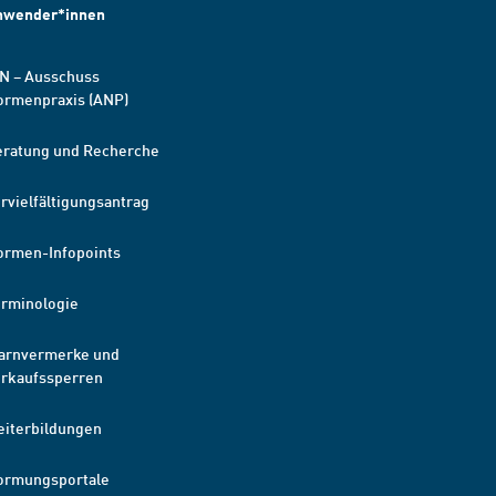
nwender*innen
N – Ausschuss
ormenpraxis (ANP)
eratung und Recherche
rvielfältigungsantrag
ormen-Infopoints
erminologie
arnvermerke und
erkaufssperren
eiterbildungen
ormungsportale