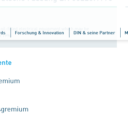
d oil-filled electrical equipment which may be
rds
Forschung & Innovation
DIN & seine Partner
M
5:1996
ente
gremium
tsgremium