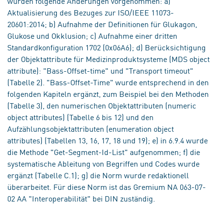
wurden folgende Änderungen vorgenommen: a)
Aktualisierung des Bezuges zur ISO/IEEE 11073-
20601:2014; b) Aufnahme der Definitionen für Glukagon,
Glukose und Okklusion; c) Aufnahme einer dritten
Standardkonfiguration 1702 (0x06A6); d) Berücksichtigung
der Objektattribute für Medizinproduktsysteme (MDS object
attribute): "Bass-Offset-time" und "Transport timeout"
(Tabelle 2). "Bass-Offset-Time" wurde entsprechend in den
folgenden Kapiteln ergänzt, zum Beispiel bei den Methoden
(Tabelle 3), den numerischen Objektattributen (numeric
object attributes) (Tabelle 6 bis 12) und den
Aufzählungsobjektattributen (enumeration object
attributes) (Tabellen 13, 16, 17, 18 und 19); e) in 6.9.4 wurde
die Methode "Get-Segment-Id-List" aufgenommen; f) die
systematische Ableitung von Begriffen und Codes wurde
ergänzt (Tabelle C.1); g) die Norm wurde redaktionell
überarbeitet. Für diese Norm ist das Gremium NA 063-07-
02 AA "Interoperabilität" bei DIN zuständig.