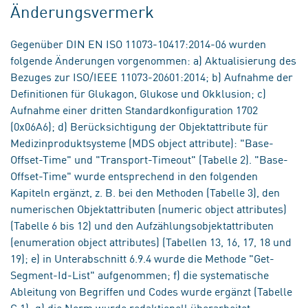
Änderungsvermerk
Gegenüber DIN EN ISO 11073-10417:2014-06 wurden
folgende Änderungen vorgenommen: a) Aktualisierung des
Bezuges zur ISO/IEEE 11073-20601:2014; b) Aufnahme der
Definitionen für Glukagon, Glukose und Okklusion; c)
Aufnahme einer dritten Standardkonfiguration 1702
(0x06A6); d) Berücksichtigung der Objektattribute für
Medizinproduktsysteme (MDS object attribute): "Base-
Offset-Time" und "Transport-Timeout" (Tabelle 2). "Base-
Offset-Time" wurde entsprechend in den folgenden
Kapiteln ergänzt, z. B. bei den Methoden (Tabelle 3), den
numerischen Objektattributen (numeric object attributes)
(Tabelle 6 bis 12) und den Aufzählungsobjektattributen
(enumeration object attributes) (Tabellen 13, 16, 17, 18 und
19); e) in Unterabschnitt 6.9.4 wurde die Methode "Get-
Segment-Id-List" aufgenommen; f) die systematische
Ableitung von Begriffen und Codes wurde ergänzt (Tabelle
C.1); g) die Norm wurde redaktionell überarbeitet.