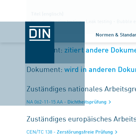
Titel (englisch)
Non-destructive testing - Leak testing - Bubble
Normen & Standa
Dokument:
zitiert andere Dokum
Dokument:
wird in anderen Doku
Zuständiges nationales Arbeits
NA 062-11-15 AA
- Dichtheitsprüfung
Zuständiges europäisches Arbei
CEN/TC 138
- Zerstörungsfreie Prüfung