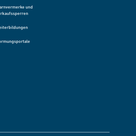
arnvermerke und
erkaufssperren
eiterbildungen
ormungsportale