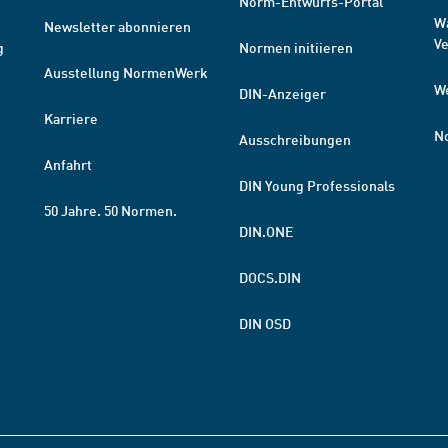
Norm-Entwurfs-Portal
W
Newsletter abonnieren
V
g
Normen initiieren
Ausstellung NormenWerk
W
DIN-Anzeiger
Karriere
N
Ausschreibungen
Anfahrt
DIN Young Professionals
50 Jahre. 50 Normen.
DIN.ONE
DOCS.DIN
DIN OSD