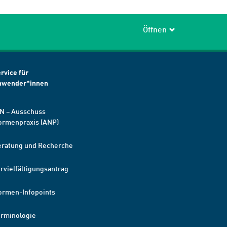
Öffnen
rvice für
nwender*innen
N – Ausschuss
ormenpraxis (ANP)
eratung und Recherche
rvielfältigungsantrag
ormen-Infopoints
erminologie