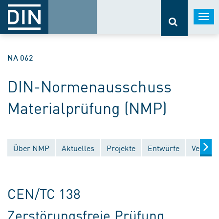
Togg
navi
NA 062
DIN-Normenausschuss
Materialprüfung (NMP)
Über NMP
Aktuelles
Projekte
Entwürfe
Veröffe
CEN/TC 138
Zerstörungsfreie Prüfung