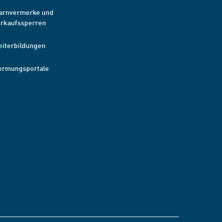
arnvermerke und
erkaufssperren
eiterbildungen
ormungsportale