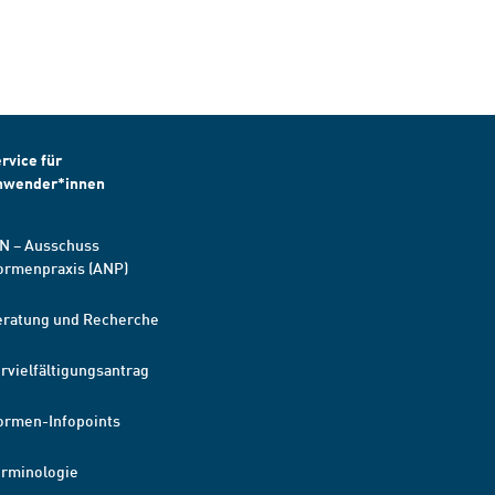
rvice für
nwender*innen
N – Ausschuss
ormenpraxis (ANP)
eratung und Recherche
rvielfältigungsantrag
ormen-Infopoints
erminologie