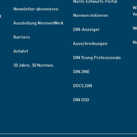
Norm-Entwurfs-Portal
W
Newsletter abonnieren
V
g
Normen initiieren
Ausstellung NormenWerk
W
DIN-Anzeiger
Karriere
N
Ausschreibungen
Anfahrt
DIN Young Professionals
50 Jahre. 50 Normen.
DIN.ONE
DOCS.DIN
DIN OSD