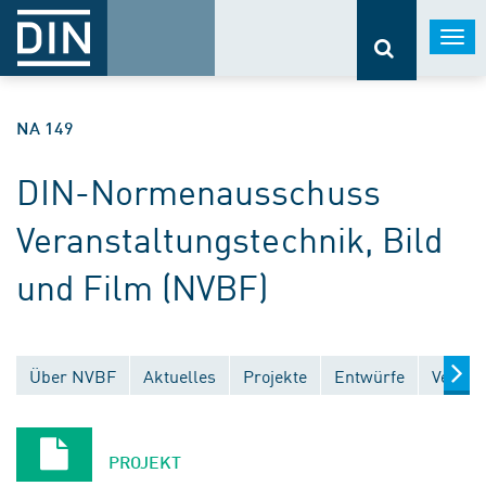
Togg
navi
NA 149
DIN-Normenausschuss
Veranstaltungstechnik, Bild
und Film (NVBF)
Über NVBF
Aktuelles
Projekte
Entwürfe
Veröff
PROJEKT