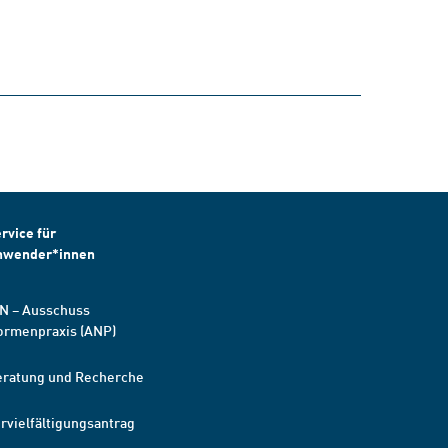
rvice für
nwender*innen
N – Ausschuss
ormenpraxis (ANP)
eratung und Recherche
rvielfältigungsantrag