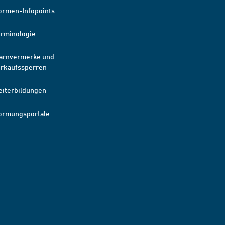
ormen-Infopoints
erminologie
arnvermerke und
erkaufssperren
eiterbildungen
ormungsportale