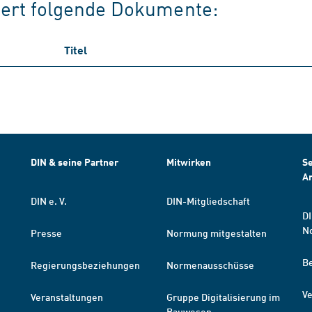
tiert folgende Dokumente:
Titel
DIN & seine Partner
Mitwirken
Se
A
DIN e. V.
DIN-Mitgliedschaft
DI
N
Presse
Normung mitgestalten
B
Regierungsbeziehungen
Normenausschüsse
Ve
Veranstaltungen
Gruppe Digitalisierung im
Bauwesen