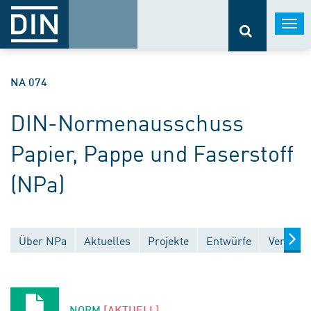
Togg
navi
NA 074
DIN-Normenausschuss
Papier, Pappe und Faserstoff
(NPa)
Über NPa
Aktuelles
Projekte
Entwürfe
Veröffen
NORM
[AKTUELL]