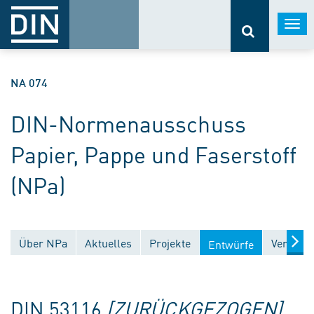
Togg
navi
NA 074
DIN-Normenausschuss
Papier, Pappe und Faserstoff
(NPa)
Über NPa
Aktuelles
Projekte
Veröffen
Entwürfe
DIN 53116
[ZURÜCKGEZOGEN]