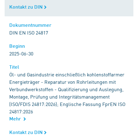
Kontakt zu DIN
Kontakt zu DIN
Dokumentnummer
Dokumentnummer
DIN EN ISO 24817
Beginn
Beginn
2025-06-30
Titel
Titel
Öl- und Gasindustrie einschließlich kohlenstoffarmer
Energieträger - Reparatur von Rohrleitungen mit
Verbundwerkstoffen - Qualifizierung und Auslegung,
Montage, Prüfung und Integritätsmanagement
(ISO/FDIS 24817:2026); Englische Fassung FprEN ISO
24817:2026
Mehr
Kontakt zu DIN
Kontakt zu DIN