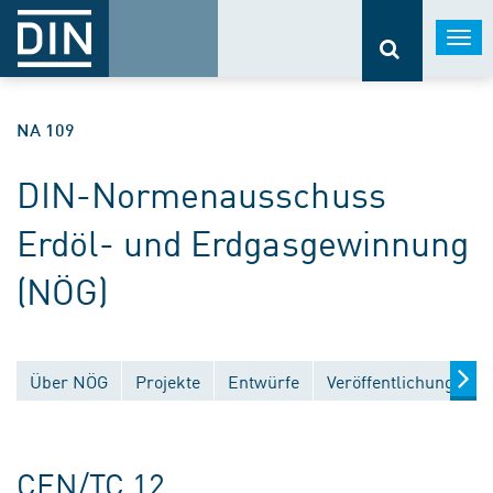
Togg
navi
NA 109
DIN-Normenausschuss
Erdöl- und Erdgasgewinnung
(NÖG)
Über NÖG
Projekte
Entwürfe
Veröffentlichungen
CEN/TC 12