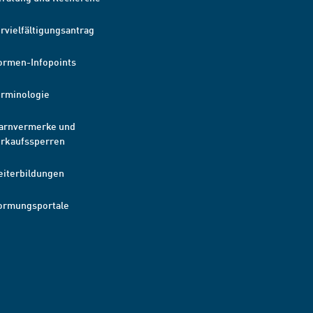
rvielfältigungsantrag
ormen-Infopoints
erminologie
arnvermerke und
erkaufssperren
eiterbildungen
ormungsportale