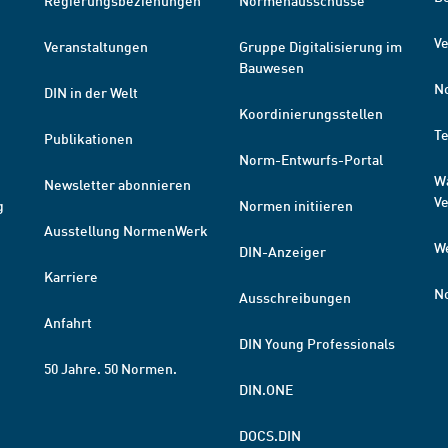
Regierungsbeziehungen
Normenausschüsse
Ve
Veranstaltungen
Gruppe Digitalisierung im
Bauwesen
N
DIN in der Welt
Koordinierungsstellen
T
Publikationen
Norm-Entwurfs-Portal
W
Newsletter abonnieren
V
g
Normen initiieren
Ausstellung NormenWerk
W
DIN-Anzeiger
Karriere
N
Ausschreibungen
Anfahrt
DIN Young Professionals
50 Jahre. 50 Normen.
DIN.ONE
DOCS.DIN