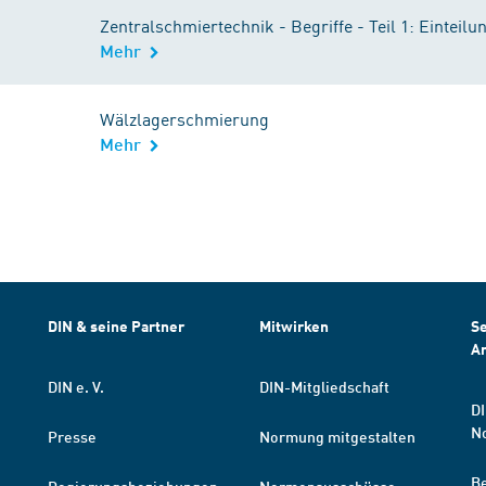
Zentralschmiertechnik - Begriffe - Teil 1: Einteilu
Mehr
Wälzlagerschmierung
Mehr
DIN & seine Partner
Mitwirken
Se
A
DIN e. V.
DIN-Mitgliedschaft
DI
N
Presse
Normung mitgestalten
B