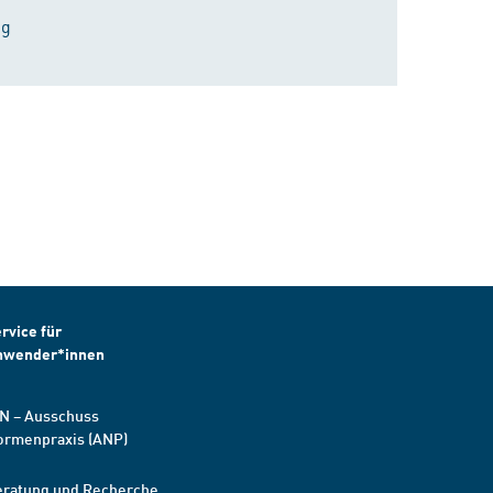
ng
rvice für
nwender*innen
N – Ausschuss
ormenpraxis (ANP)
eratung und Recherche