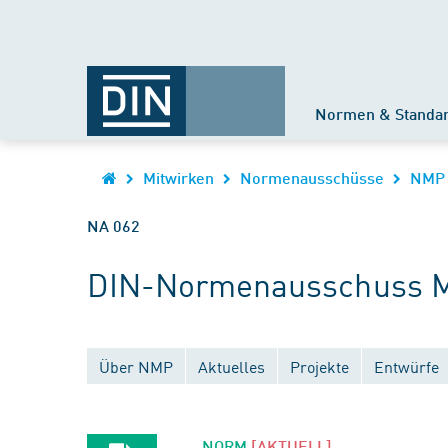
Normen & Standa
Mitwirken
Normenausschüsse
NMP
NA 062
DIN-Normenausschuss Ma
Über NMP
Aktuelles
Projekte
Entwürfe
NORM
[AKTUELL]