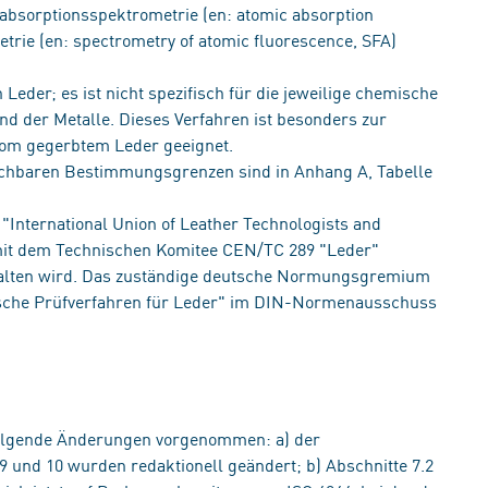
bsorptionsspektrometrie (en: atomic absorption
rie (en: spectrometry of atomic fluorescence, SFA)
Leder; es ist nicht spezifisch für die jeweilige chemische
nd der Metalle. Dieses Verfahren ist besonders zur
om gegerbtem Leder geeignet.
ichbaren Bestimmungsgrenzen sind in Anhang A, Tabelle
nternational Union of Leather Technologists and
mit dem Technischen Komitee CEN/TC 289 "Leder"
gehalten wird. Das zuständige deutsche Normungsgremium
ische Prüfverfahren für Leder" im DIN-Normenausschuss
olgende Änderungen vorgenommen: a) der
 9 und 10 wurden redaktionell geändert; b) Abschnitte 7.2