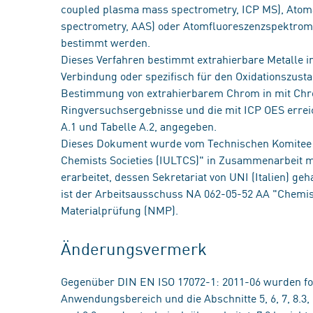
coupled plasma mass spectrometry, ICP MS), Atoma
spectrometry, AAS) oder Atomfluoreszenzspektromet
bestimmt werden.
Dieses Verfahren bestimmt extrahierbare Metalle in 
Verbindung oder spezifisch für den Oxidationszusta
Bestimmung von extrahierbarem Chrom in mit Chr
Ringversuchsergebnisse und die mit ICP OES erre
A.1 und Tabelle A.2, angegeben.
Dieses Dokument wurde vom Technischen Komitee "I
Chemists Societies (IULTCS)" in Zusammenarbeit 
erarbeitet, dessen Sekretariat von UNI (Italien) 
ist der Arbeitsausschuss NA 062-05-52 AA "Chem
Materialprüfung (NMP).
Änderungsvermerk
Gegenüber DIN EN ISO 17072-1: 2011-06 wurden f
Anwendungsbereich und die Abschnitte 5, 6, 7, 8.3,