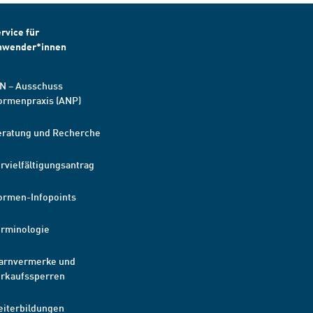
rvice für
nwender*innen
N – Ausschuss
ormenpraxis (ANP)
eratung und Recherche
rvielfältigungsantrag
ormen-Infopoints
erminologie
arnvermerke und
erkaufssperren
eiterbildungen