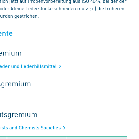
sich jetzt auf Probenvorbereitung aus ISO 4044, bei der der
der kleine Lederstücke schneiden muss; c) die früheren
wurden gestrichen.
ente
gremium
eder und Lederhilfsmittel
tsgremium
eitsgremium
gists and Chemists Societies