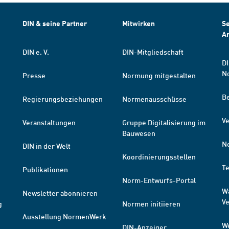
DIN & seine Partner
Mitwirken
Se
A
DIN e. V.
DIN-Mitgliedschaft
DI
N
Presse
Normung mitgestalten
B
Regierungsbeziehungen
Normenausschüsse
Ve
Veranstaltungen
Gruppe Digitalisierung im
Bauwesen
N
DIN in der Welt
Koordinierungsstellen
T
Publikationen
Norm-Entwurfs-Portal
W
Newsletter abonnieren
V
g
Normen initiieren
Ausstellung NormenWerk
W
DIN-Anzeiger