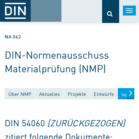
Togg
navi
NA 062
DIN-Normenausschuss
Materialprüfung (NMP)
Über NMP
Aktuelles
Projekte
Entwürfe
Veröffe
DIN 54060
[ZURÜCKGEZOGEN]
zitiert folgende Dokumente: