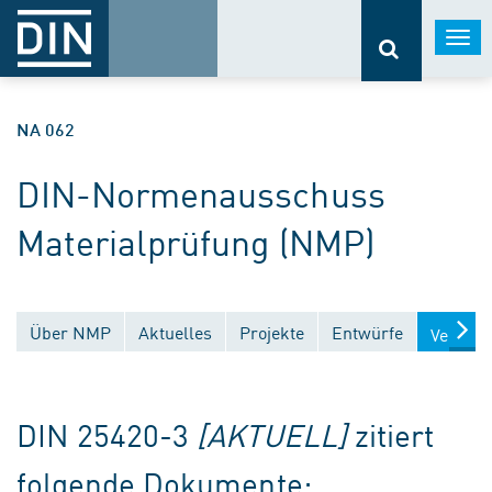
Togg
navi
NA 062
DIN-Normenausschuss
Materialprüfung (NMP)
Über NMP
Aktuelles
Projekte
Entwürfe
Veröffe
DIN 25420-3
[AKTUELL]
zitiert
folgende Dokumente: