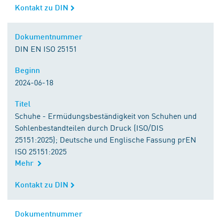
Kontakt zu DIN
Kontakt zu DIN
Dokumentnummer
Dokumentnummer
DIN EN ISO 25151
Beginn
Beginn
2024-06-18
Titel
Titel
Schuhe - Ermüdungsbeständigkeit von Schuhen und
Sohlenbestandteilen durch Druck (ISO/DIS
25151:2025); Deutsche und Englische Fassung prEN
ISO 25151:2025
Mehr
Kontakt zu DIN
Kontakt zu DIN
Dokumentnummer
Dokumentnummer