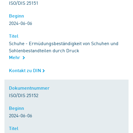
ISO/DIS 25151
Beginn
Beginn
2024-06-06
Titel
Titel
Schuhe - Ermüdungsbeständigkeit von Schuhen und
Sohlenbestandteilen durch Druck
Mehr
Kontakt zu DIN
Kontakt zu DIN
Dokumentnummer
Dokumentnummer
ISO/DIS 25152
Beginn
Beginn
2024-06-06
Titel
Titel