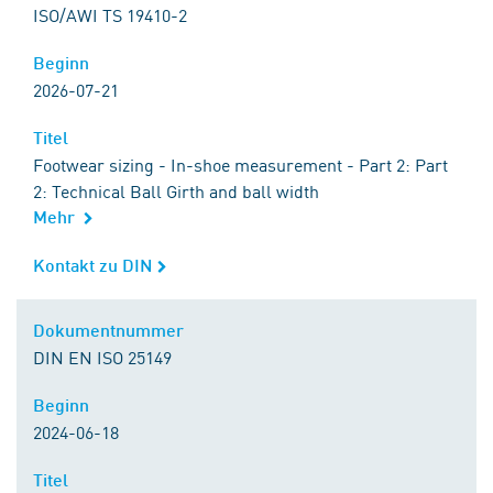
ISO/AWI TS 19410-2
Beginn
Beginn
2026-07-21
Titel
Titel
Footwear sizing - In-shoe measurement - Part 2: Part
2: Technical Ball Girth and ball width
Mehr
Kontakt zu DIN
Kontakt zu DIN
Dokumentnummer
Dokumentnummer
DIN EN ISO 25149
Beginn
Beginn
2024-06-18
Titel
Titel