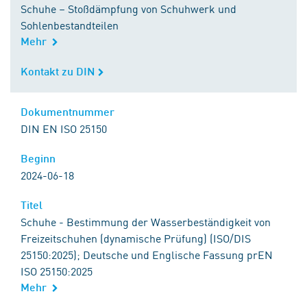
Schuhe – Stoßdämpfung von Schuhwerk und
Sohlenbestandteilen
Mehr
Kontakt zu DIN
Kontakt zu DIN
Dokumentnummer
Dokumentnummer
DIN EN ISO 25150
Beginn
Beginn
2024-06-18
Titel
Titel
Schuhe - Bestimmung der Wasserbeständigkeit von
Freizeitschuhen (dynamische Prüfung) (ISO/DIS
25150:2025); Deutsche und Englische Fassung prEN
ISO 25150:2025
Mehr