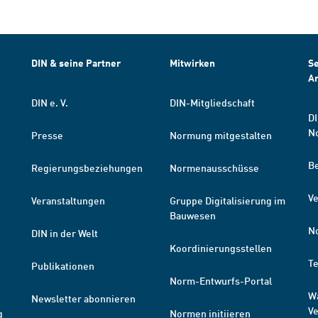
DIN & seine Partner
Mitwirken
Se
A
DIN e. V.
DIN-Mitgliedschaft
DI
N
Presse
Normung mitgestalten
B
Regierungsbeziehungen
Normenausschüsse
Ve
Veranstaltungen
Gruppe Digitalisierung im
Bauwesen
N
DIN in der Welt
Koordinierungsstellen
T
Publikationen
Norm-Entwurfs-Portal
W
Newsletter abonnieren
V
g
Normen initiieren