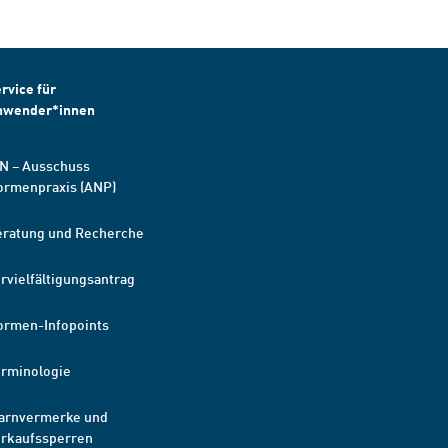
rvice für
nwender*innen
N – Ausschuss
ormenpraxis (ANP)
eratung und Recherche
rvielfältigungsantrag
ormen-Infopoints
erminologie
arnvermerke und
erkaufssperren