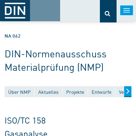
Togg
navi
NA 062
DIN-Normenausschuss
Materialprüfung (NMP)
Über NMP
Aktuelles
Projekte
Entwürfe
Veröffe
ISO/TC 158
Gasanalyse