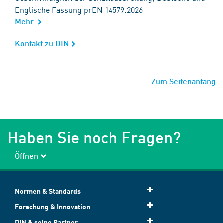
Englische Fassung prEN 14579:2026
Mehr
Kontakt zu DIN
Kontakt zu DIN
Zum Seitenanfang
Haben Sie noch Fragen?
Öffnen
Normen & Standards
Forschung & Innovation
DIN & seine Partner