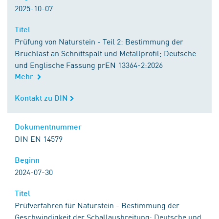
2025-10-07
Titel
Titel
Prüfung von Naturstein - Teil 2: Bestimmung der
Bruchlast an Schnittspalt und Metallprofil; Deutsche
und Englische Fassung prEN 13364-2:2026
Mehr
Kontakt zu DIN
Kontakt zu DIN
Dokumentnummer
Dokumentnummer
DIN EN 14579
Beginn
Beginn
2024-07-30
Titel
Titel
Prüfverfahren für Naturstein - Bestimmung der
Geschwindigkeit der Schallausbreitung; Deutsche und