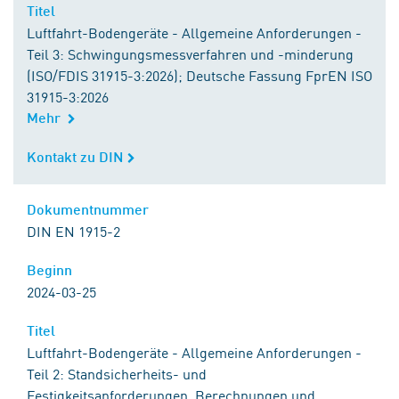
Titel
Titel
Luftfahrt-Bodengeräte - Allgemeine Anforderungen -
Teil 3: Schwingungsmessverfahren und -minderung
(ISO/FDIS 31915-3:2026); Deutsche Fassung FprEN ISO
31915-3:2026
Mehr
Kontakt zu DIN
Kontakt zu DIN
Dokumentnummer
Dokumentnummer
DIN EN 1915-2
Beginn
Beginn
2024-03-25
Titel
Titel
Luftfahrt-Bodengeräte - Allgemeine Anforderungen -
Teil 2: Standsicherheits- und
Festigkeitsanforderungen, Berechnungen und