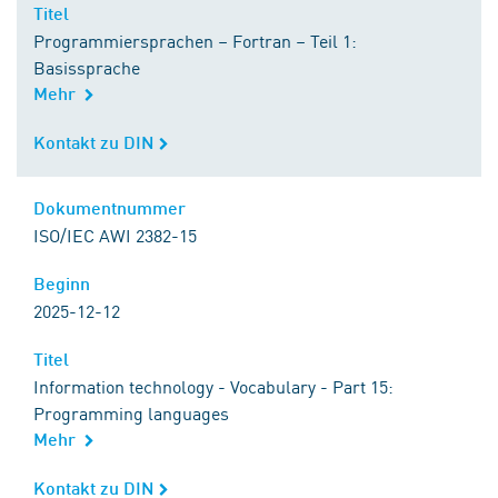
Titel
Titel
Programmiersprachen – Fortran – Teil 1:
Basissprache
Mehr
Kontakt zu DIN
Kontakt zu DIN
Dokumentnummer
Dokumentnummer
ISO/IEC AWI 2382-15
Beginn
Beginn
2025-12-12
Titel
Titel
Information technology - Vocabulary - Part 15:
Programming languages
Mehr
Kontakt zu DIN
Kontakt zu DIN