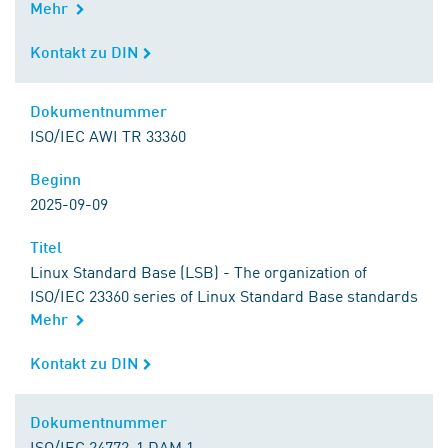
Mehr
Kontakt zu DIN
Kontakt zu DIN
Dokumentnummer
Dokumentnummer
ISO/IEC AWI TR 33360
Beginn
Beginn
2025-09-09
Titel
Titel
Linux Standard Base (LSB) - The organization of
ISO/IEC 23360 series of Linux Standard Base standards
Mehr
Kontakt zu DIN
Kontakt zu DIN
Dokumentnummer
Dokumentnummer
ISO/IEC 24772-1 DAM 1