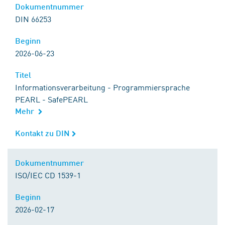
Dokumentnummer
Dokumentnummer
DIN 66253
Beginn
Beginn
2026-06-23
Titel
Titel
Informationsverarbeitung - Programmiersprache
PEARL - SafePEARL
Mehr
Kontakt zu DIN
Kontakt zu DIN
Dokumentnummer
Dokumentnummer
ISO/IEC CD 1539-1
Beginn
Beginn
2026-02-17