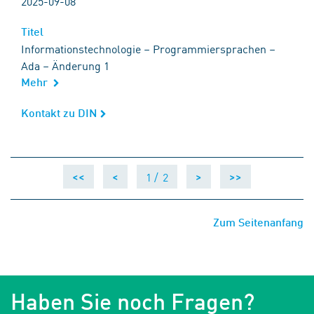
2025-09-08
Titel
Titel
Informationstechnologie – Programmiersprachen –
Ada – Änderung 1
Mehr
Kontakt zu DIN
Kontakt zu DIN
1 /
2
<<
<
>
>>
Zum Seitenanfang
Haben Sie noch Fragen?