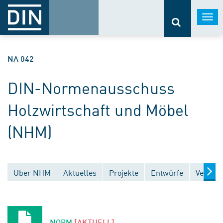
Togg
navi
NA 042
DIN-Normenausschuss
Holzwirtschaft und Möbel
(NHM)
Über NHM
Aktuelles
Projekte
Entwürfe
Veröffe
NORM
[AKTUELL]