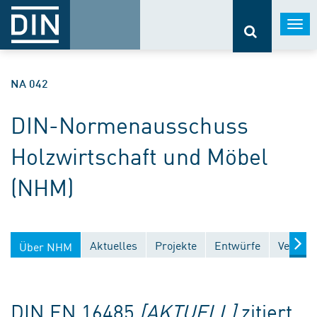
Togg
navi
NA 042
DIN-Normenausschuss
Holzwirtschaft und Möbel
(NHM)
Aktuelles
Projekte
Entwürfe
Veröffe
Über NHM
DIN EN 16485
[AKTUELL]
zitiert