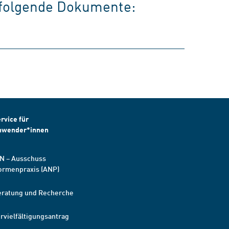
t folgende Dokumente:
rvice für
nwender*innen
N – Ausschuss
ormenpraxis (ANP)
eratung und Recherche
rvielfältigungsantrag