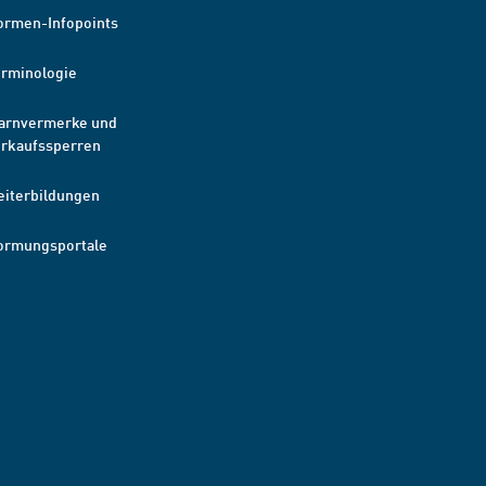
ormen-Infopoints
erminologie
arnvermerke und
erkaufssperren
eiterbildungen
ormungsportale