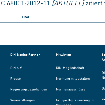
EC 68001:2012-11
[AKTUELL]
zitier
Titel
DIN & seine Partner
Mitwirken
Se
A
DIN e. V.
DIN-Mitgliedschaft
DI
N
Presse
Normung mitgestalten
B
Regierungsbeziehungen
Normenausschüsse
Ve
Veranstaltungen
Gruppe Digitalisierung im
Bauwesen