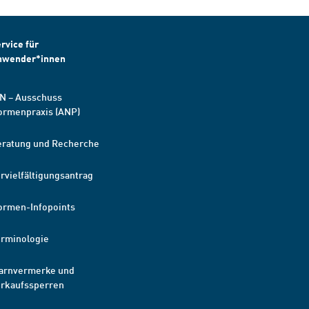
rvice für
nwender*innen
N – Ausschuss
ormenpraxis (ANP)
eratung und Recherche
rvielfältigungsantrag
ormen-Infopoints
erminologie
arnvermerke und
erkaufssperren