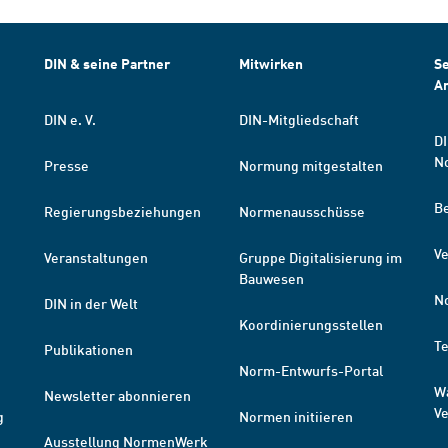
DIN & seine Partner
Mitwirken
Se
A
DIN e. V.
DIN-Mitgliedschaft
DI
N
Presse
Normung mitgestalten
B
Regierungsbeziehungen
Normenausschüsse
Ve
Veranstaltungen
Gruppe Digitalisierung im
Bauwesen
N
DIN in der Welt
Koordinierungsstellen
T
Publikationen
Norm-Entwurfs-Portal
W
Newsletter abonnieren
V
g
Normen initiieren
Ausstellung NormenWerk