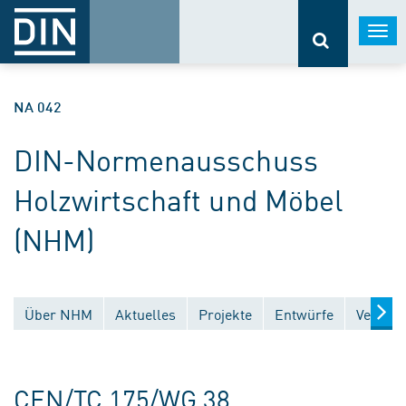
Togg
navi
NA 042
DIN-Normenausschuss
Holzwirtschaft und Möbel
(NHM)
Über NHM
Aktuelles
Projekte
Entwürfe
Veröffe
CEN/TC 175/WG 38