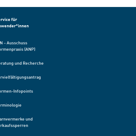
rvice für
nwender*innen
N – Ausschuss
ormenpraxis (ANP)
eratung und Recherche
rvielfältigungsantrag
ormen-Infopoints
erminologie
arnvermerke und
erkaufssperren