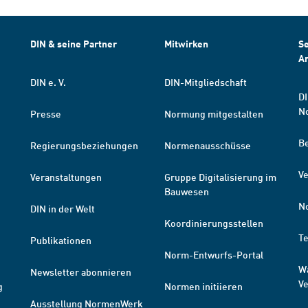
DIN & seine Partner
Mitwirken
Se
A
DIN e. V.
DIN-Mitgliedschaft
DI
N
Presse
Normung mitgestalten
B
Regierungsbeziehungen
Normenausschüsse
Ve
Veranstaltungen
Gruppe Digitalisierung im
Bauwesen
N
DIN in der Welt
Koordinierungsstellen
T
Publikationen
Norm-Entwurfs-Portal
W
Newsletter abonnieren
V
g
Normen initiieren
Ausstellung NormenWerk