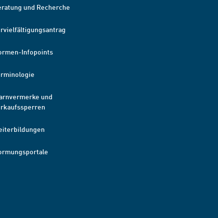
eratung und Recherche
rvielfältigungsantrag
ormen-Infopoints
erminologie
arnvermerke und
erkaufssperren
eiterbildungen
ormungsportale