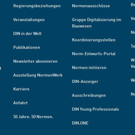
B
Regierungsbeziehungen
Normenausschüsse
Ve
Veranstaltungen
Gruppe Digitalisierung im
Bauwesen
N
DIN in der Welt
Koordinierungsstellen
T
Publikationen
Norm-Entwurfs-Portal
W
Newsletter abonnieren
V
g
Normen initiieren
Ausstellung NormenWerk
W
DIN-Anzeiger
Karriere
N
Ausschreibungen
Anfahrt
DIN Young Professionals
50 Jahre. 50 Normen.
DIN.ONE