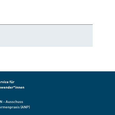
rvice für
nwender*innen
N – Ausschuss
ormenpraxis (ANP)