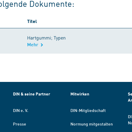
 folgende Dokumente:
Titel
Hartgummi; Typen
Mehr
DIN & seine Partner
Mitwirken
Se
A
DIN e. V.
DIN-Mitgliedschaft
DI
N
Presse
Normung mitgestalten