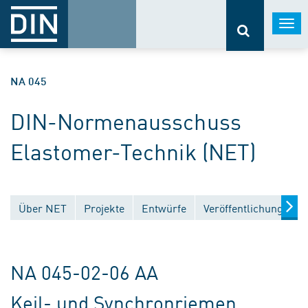
Togg
navi
NA 045
DIN-Normenausschuss
Elastomer-Technik (NET)
Über NET
Projekte
Entwürfe
Veröffentlichungen
NA 045-02-06 AA
Keil- und Synchronriemen