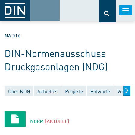
Togg
navi
NA 016
DIN-Normenausschuss
Druckgasanlagen (NDG)
Über NDG
Aktuelles
Projekte
Entwürfe
Veröffe
NORM
[AKTUELL]