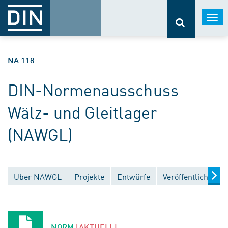
Togg
navi
NA 118
DIN-Normenausschuss
Wälz- und Gleitlager
(NAWGL)
Über NAWGL
Projekte
Entwürfe
Veröffentlichunge
NORM
[AKTUELL]