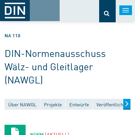
Togg
navi
NA 118
DIN-Normenausschuss
Wälz- und Gleitlager
(NAWGL)
Über NAWGL
Projekte
Entwürfe
Veröffentlichunge
NORM
[AKTUELL]