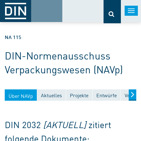
Togg
navi
NA 115
DIN-Normenausschuss
Verpackungswesen (NAVp)
Aktuelles
Projekte
Entwürfe
Veröffe
Über NAVp
DIN 2032
[AKTUELL]
zitiert
folgende Dokumente: