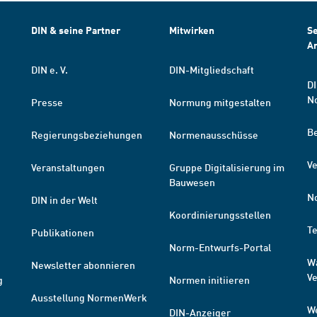
DIN & seine Partner
Mitwirken
Se
A
DIN e. V.
DIN-Mitgliedschaft
DI
N
Presse
Normung mitgestalten
B
Regierungsbeziehungen
Normenausschüsse
Ve
Veranstaltungen
Gruppe Digitalisierung im
Bauwesen
N
DIN in der Welt
Koordinierungsstellen
T
Publikationen
Norm-Entwurfs-Portal
W
Newsletter abonnieren
V
g
Normen initiieren
Ausstellung NormenWerk
W
DIN-Anzeiger