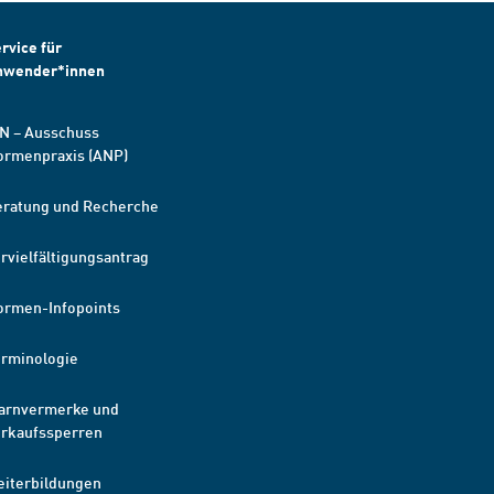
rvice für
nwender*innen
N – Ausschuss
ormenpraxis (ANP)
eratung und Recherche
rvielfältigungsantrag
ormen-Infopoints
erminologie
arnvermerke und
erkaufssperren
eiterbildungen