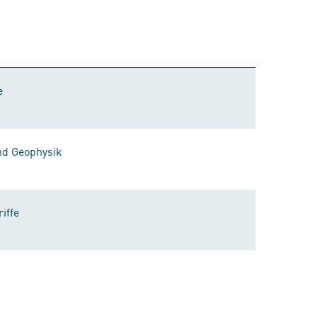
e
nd Geophysik
iffe