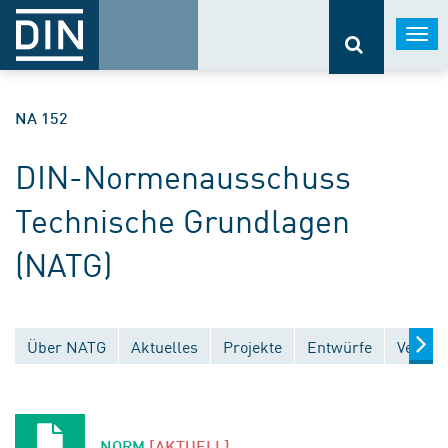
Togg
navi
NA 152
DIN-Normenausschuss
Technische Grundlagen
(NATG)
Über NATG
Aktuelles
Projekte
Entwürfe
Veröff
NORM
[AKTUELL]