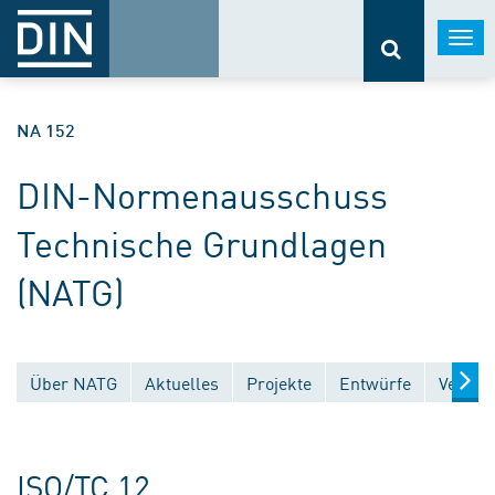
Togg
navi
NA 152
DIN-Normenausschuss
Technische Grundlagen
(NATG)
Über NATG
Aktuelles
Projekte
Entwürfe
Veröff
ISO/TC 12