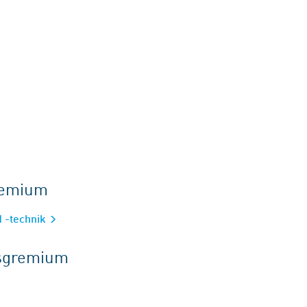
gremium
d -technik
tsgremium