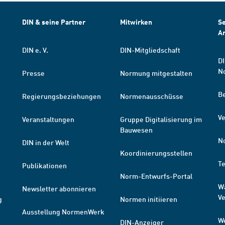
DIN & seine Partner
Mitwirken
Se
A
DIN e. V.
DIN-Mitgliedschaft
DI
N
Presse
Normung mitgestalten
B
Regierungsbeziehungen
Normenausschüsse
Ve
Veranstaltungen
Gruppe Digitalisierung im
Bauwesen
N
DIN in der Welt
Koordinierungsstellen
T
Publikationen
Norm-Entwurfs-Portal
W
Newsletter abonnieren
V
g
Normen initiieren
Ausstellung NormenWerk
W
DIN-Anzeiger