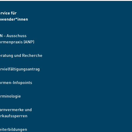
rvice für
nwender*innen
N – Ausschuss
ormenpraxis (ANP)
eratung und Recherche
rvielfältigungsantrag
ormen-Infopoints
erminologie
arnvermerke und
erkaufssperren
eiterbildungen