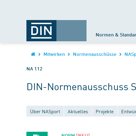
Normen & Standa
Mitwirken
Normenausschüsse
NASp
NA 112
DIN-Normenausschuss Spo
Über NASport
Aktuelles
Projekte
Entwür
NORM
[NEU]