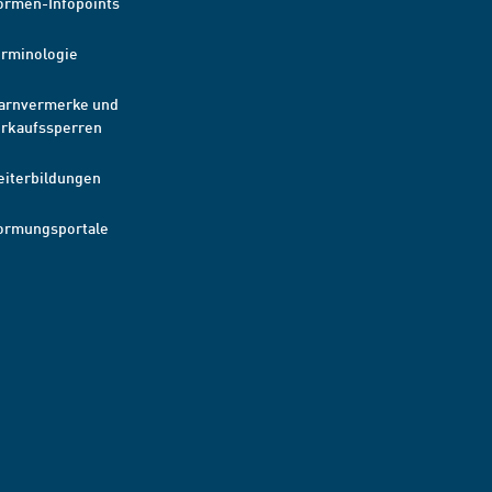
ormen-Infopoints
erminologie
arnvermerke und
erkaufssperren
eiterbildungen
ormungsportale