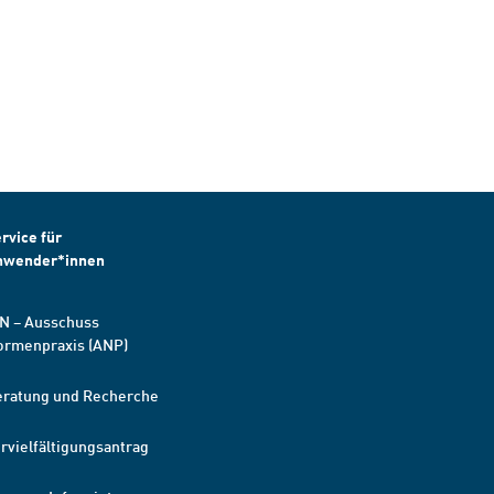
rvice für
nwender*innen
N – Ausschuss
ormenpraxis (ANP)
eratung und Recherche
rvielfältigungsantrag