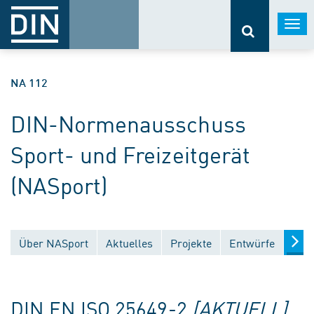
Togg
navi
NA 112
DIN-Normenausschuss
Sport- und Freizeitgerät
(NASport)
Über NASport
Aktuelles
Projekte
Entwürfe
Verö
DIN EN ISO 25649-2
[AKTUELL]