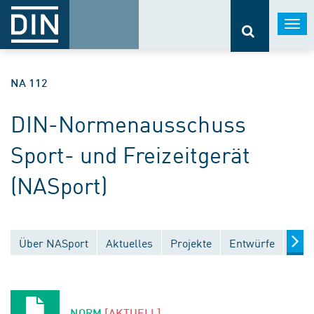
Togg
navi
NA 112
DIN-Normenausschuss
Sport- und Freizeitgerät
(NASport)
Über NASport
Aktuelles
Projekte
Entwürfe
Verö
NORM
[AKTUELL]