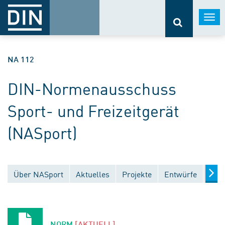
Togg
navi
NA 112
DIN-Normenausschuss
Sport- und Freizeitgerät
(NASport)
Über NASport
Aktuelles
Projekte
Entwürfe
Verö
NORM
[AKTUELL]