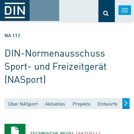
Togg
navi
NA 112
DIN-Normenausschuss
Sport- und Freizeitgerät
(NASport)
Über NASport
Aktuelles
Projekte
Entwürfe
Verö
TECHNISCHE REGEL
[AKTUELL]